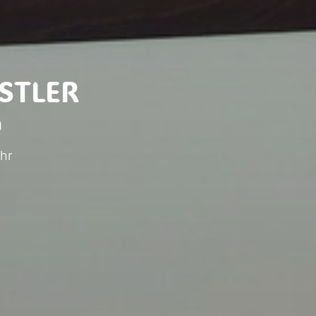
STLER
n
Uhr