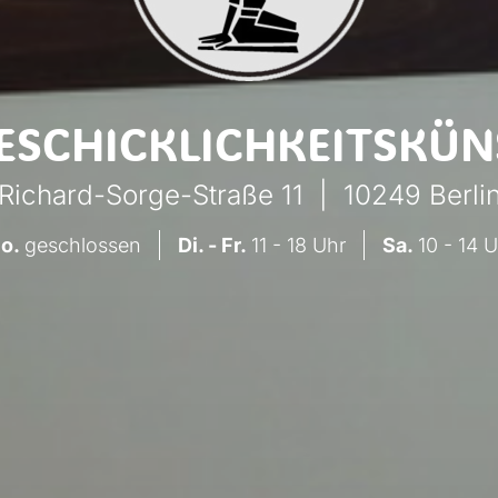
GESCHICKLICHKEITSKÜN
Richard-Sorge-Straße 11
|
10249
Berli
o.
geschlossen
Di. - Fr.
11 - 18 Uhr
Sa.
10 - 14 